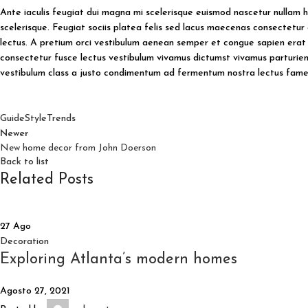
Ante iaculis feugiat dui magna mi scelerisque euismod nascetur nullam h
scelerisque. Feugiat sociis platea felis sed lacus maecenas consectet
lectus. A pretium orci vestibulum aenean semper et congue sapien erat a
consectetur fusce lectus vestibulum vivamus dictumst vivamus parturient
vestibulum class a justo condimentum ad fermentum nostra lectus fame
Guide
Style
Trends
Newer
New home decor from John Doerson
Back to list
Related Posts
27
Ago
Decoration
Exploring Atlanta’s modern homes
Agosto 27, 2021