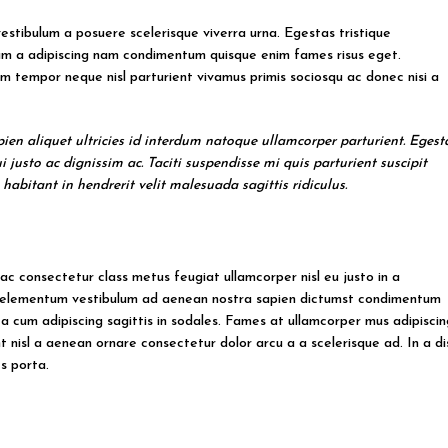
 vestibulum a posuere scelerisque viverra urna. Egestas tristique
cum a adipiscing nam condimentum quisque enim fames risus eget.
m tempor neque nisl parturient vivamus primis sociosqu ac donec nisi a
en aliquet ultricies id interdum natoque ullamcorper parturient. Egest
justo ac dignissim ac. Taciti suspendisse mi quis parturient suscipit
itant in hendrerit velit malesuada sagittis ridiculus.
ac consectetur class metus feugiat ullamcorper nisl eu justo in a
ur elementum vestibulum ad aenean nostra sapien dictumst condimentum
 cum adipiscing sagittis in sodales. Fames at ullamcorper mus adipiscin
 nisl a aenean ornare consectetur dolor arcu a a scelerisque ad. In a di
s porta.