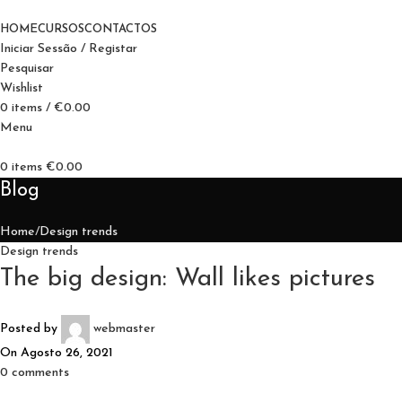
HOME
CURSOS
CONTACTOS
Iniciar Sessão / Registar
Pesquisar
Wishlist
0
items
/
€
0.00
Menu
0
items
€
0.00
Blog
Home
Design trends
Design trends
The big design: Wall likes pictures
Posted by
webmaster
On Agosto 26, 2021
0
comments