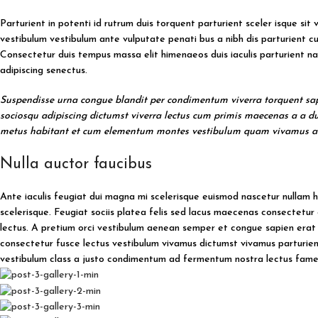
Parturient in potenti id rutrum duis torquent parturient sceler isque sit
vestibulum vestibulum ante vulputate penati bus a nibh dis parturient 
Consectetur duis tempus massa elit himenaeos duis iaculis parturient na
adipiscing senectus.
Suspendisse urna congue blandit per condimentum viverra torquent sapi
sociosqu adipiscing dictumst viverra lectus cum primis maecenas a a dui 
metus habitant et cum elementum montes vestibulum quam vivamus a hab
Nulla auctor faucibus
Ante iaculis feugiat dui magna mi scelerisque euismod nascetur nullam h
scelerisque. Feugiat sociis platea felis sed lacus maecenas consectet
lectus. A pretium orci vestibulum aenean semper et congue sapien erat a
consectetur fusce lectus vestibulum vivamus dictumst vivamus parturient
vestibulum class a justo condimentum ad fermentum nostra lectus fame