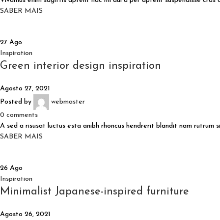
Vivamus enim sagittis aptent hac mi dui a per aptent suspendisse cras 
SABER MAIS
27
Ago
Inspiration
Green interior design inspiration
Agosto 27, 2021
Posted by
webmaster
0
comments
A sed a risusat luctus esta anibh rhoncus hendrerit blandit nam rutrum sit
SABER MAIS
26
Ago
Inspiration
Minimalist Japanese-inspired furniture
Agosto 26, 2021