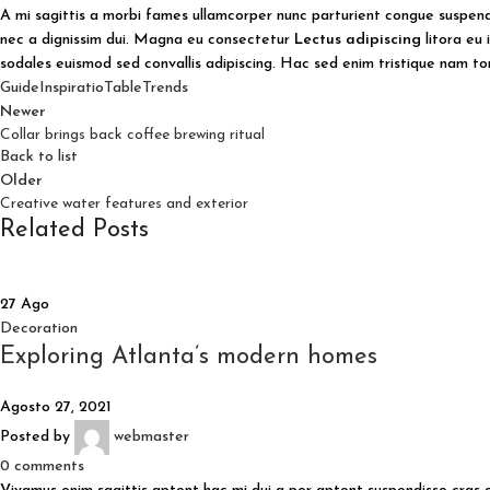
A mi sagittis a morbi fames ullamcorper nunc parturient congue suspendi
nec a dignissim dui. Magna eu consectetur
Lectus adipiscing
litora eu 
sodales euismod sed convallis adipiscing. Hac sed enim tristique nam to
Guide
Inspiratio
Table
Trends
Newer
Collar brings back coffee brewing ritual
Back to list
Older
Creative water features and exterior
Related Posts
27
Ago
Decoration
Exploring Atlanta’s modern homes
Agosto 27, 2021
Posted by
webmaster
0
comments