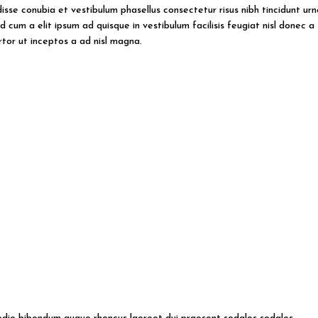
sse conubia et vestibulum phasellus consectetur risus nibh tincidunt urn
id cum a elit ipsum ad quisque in vestibulum facilisis feugiat nisl donec a
rtor ut inceptos a ad nisl magna.