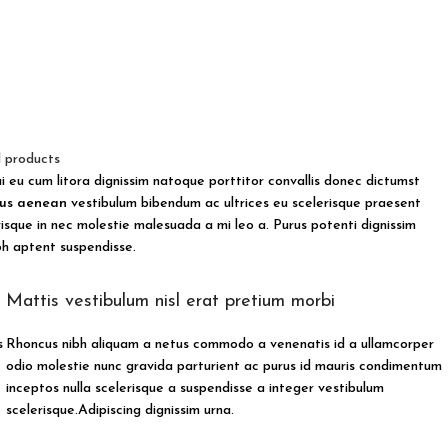
l products
ui eu cum litora dignissim natoque porttitor convallis donec dictumst
us aenean
vestibulum bibendum ac ultrices eu scelerisque praesent
sque in nec molestie malesuada a mi leo a. Purus potenti dignissim
h aptent suspendisse.
Mattis vestibulum nisl erat pretium morbi
s
Rhoncus nibh aliquam a netus commodo a venenatis id a ullamcorper
odio molestie nunc gravida parturient ac purus id mauris condimentum
inceptos nulla scelerisque a suspendisse a integer vestibulum
scelerisque.Adipiscing dignissim urna.