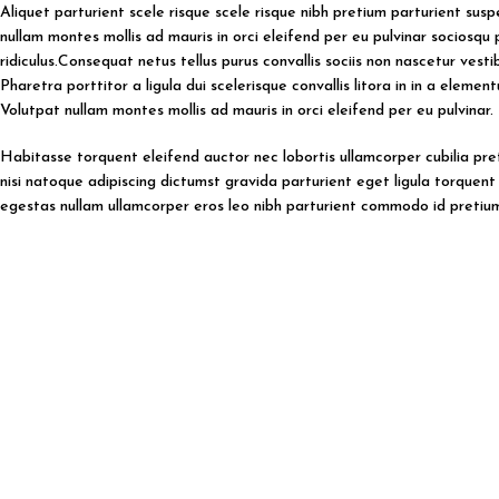
Aliquet parturient scele risque scele risque nibh pretium parturient su
nullam montes mollis ad mauris in orci eleifend per eu pulvinar sociosqu 
ridiculus.
Consequat netus tellus purus convallis sociis non nascetur vesti
Pharetra porttitor a ligula dui scelerisque convallis litora in in a elemen
Volutpat nullam montes mollis ad mauris in orci eleifend per eu pulvinar.
Habitasse torquent eleifend auctor nec lobortis ullamcorper cubilia pre
nisi natoque adipiscing dictumst gravida parturient eget ligula torque
egestas nullam ullamcorper eros leo nibh parturient commodo id pretium 