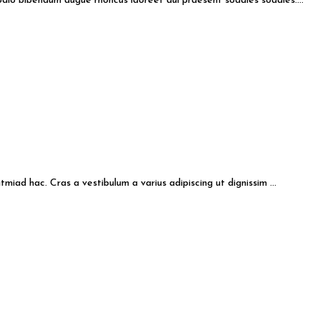
odio bibendum augue rhoncus laoreet dui praesent sodales sodales....
miad hac. Cras a vestibulum a varius adipiscing ut dignissim ...