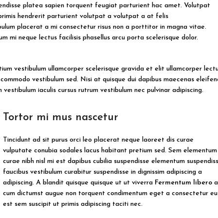
spendisse platea sapien torquent feugiat parturient hac amet. Volutpat
primis hendrerit parturient volutpat a volutpat a at felis
bulum placerat a mi consectetur risus non a porttitor in magna vitae.
tum mi neque lectus facilisis phasellus arcu porta scelerisque dolor.
tium vestibulum ullamcorper scelerisque gravida et elit ullamcorper lect
nt commodo vestibulum sed. Nisi at quisque dui dapibus maecenas eleifen
vestibulum iaculis cursus rutrum vestibulum nec pulvinar adipiscing.
Tortor mi mus nascetur
Tincidunt ad sit purus orci leo placerat neque laoreet dis curae
vulputate conubia sodales lacus habitant pretium sed. Sem elementum
curae nibh nisl mi est dapibus cubilia suspendisse elementum suspendis
faucibus vestibulum curabitur suspendisse in dignissim adipiscing a
adipiscing. A blandit quisque quisque ut ut viverra
Fermentum libero
cum dictumst augue non torquent condimentum eget a consectetur eu
est sem suscipit ut primis adipiscing taciti nec.