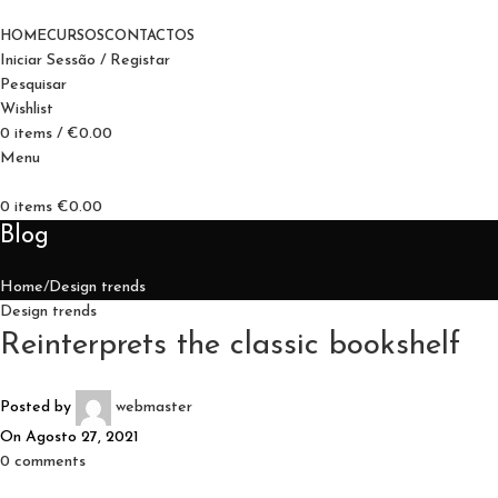
HOME
CURSOS
CONTACTOS
Iniciar Sessão / Registar
Pesquisar
Wishlist
0
items
/
€
0.00
Menu
0
items
€
0.00
Blog
Home
Design trends
Design trends
Reinterprets the classic bookshelf
Posted by
webmaster
On Agosto 27, 2021
0
comments