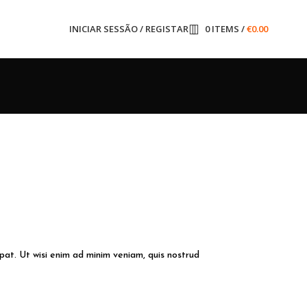
INICIAR SESSÃO / REGISTAR
0
ITEMS
/
€
0.00
pat. Ut wisi enim ad minim veniam, quis nostrud