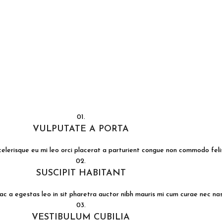
01.
VULPUTATE A PORTA
celerisque eu mi leo orci placerat a parturient congue non commodo felis
02.
SUSCIPIT HABITANT
hac a egestas leo in sit pharetra auctor nibh mauris mi cum curae nec n
03.
VESTIBULUM CUBILIA