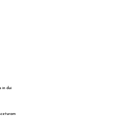
 in dui
asceturam