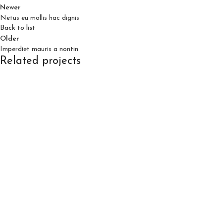
Newer
Netus eu mollis hac dignis
Back to list
Older
Imperdiet mauris a nontin
Related projects
Decor
Rhoncus quisque sollicitudin