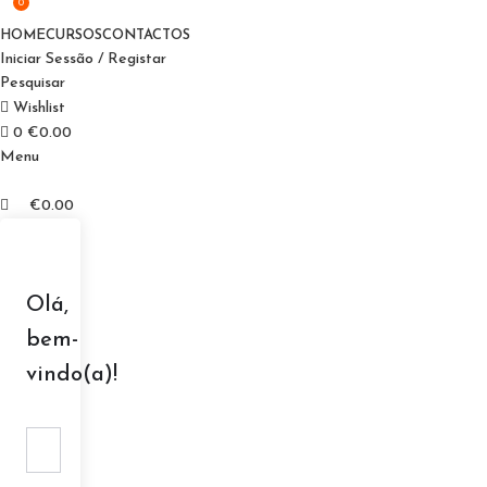
0
HOME
CURSOS
CONTACTOS
Iniciar Sessão / Registar
Pesquisar
Wishlist
0
€
0.00
Menu
€
0.00
Olá,
bem-
vindo(a)!