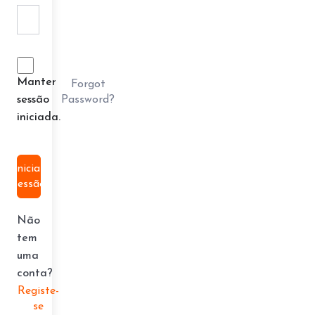
Manter
Forgot
Password?
sessão
iniciada.
Iniciar
sessão
Não
tem
uma
conta?
Registe-
se