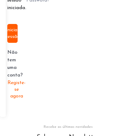
Password?
sessão
iniciada.
Iniciar
sessão
Não
tem
uma
conta?
Registe-
se
agora
Recebe as últimas novidades