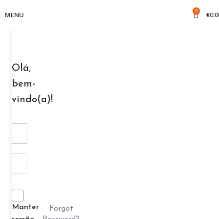
0
MENU
€
0.0
Olá,
bem-
vindo(a)!
Manter
Forgot