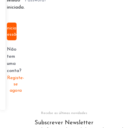
Password?
sessão
iniciada.
Iniciar
sessão
Não
tem
uma
conta?
Registe-
se
agora
Recebe as últimas novidades
Subscrever Newsletter