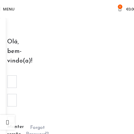
0
MENU
€
0.0
Olá,
bem-
vindo(a)!
Manter
Forgot