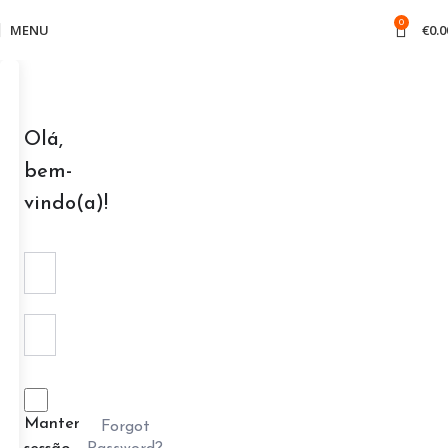
0
MENU
€
0.0
Olá,
bem-
vindo(a)!
Manter
Forgot