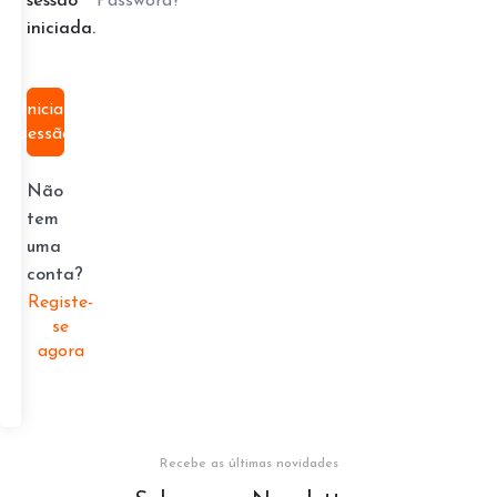
Password?
sessão
iniciada.
Iniciar
sessão
Não
tem
uma
conta?
Registe-
se
agora
Recebe as últimas novidades