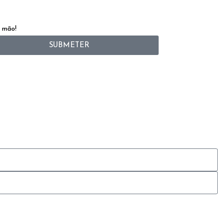
a mão!
SUBMETER