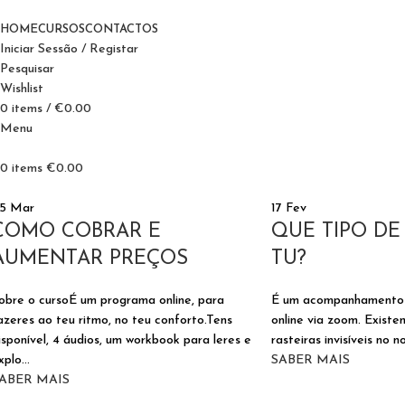
HOME
CURSOS
CONTACTOS
Iniciar Sessão / Registar
Pesquisar
Wishlist
0
items
/
€
0.00
Menu
0
items
€
0.00
05
Mar
17
Fev
COMO COBRAR E
QUE TIPO DE
AUMENTAR PREÇOS
TU?
obre o cursoÉ um programa online, para
É um acompanhamento i
azeres ao teu ritmo, no teu conforto.Tens
online via zoom. Existe
isponível, 4 áudios, um workbook para leres e
rasteiras invisíveis no n
xplo...
SABER MAIS
ABER MAIS