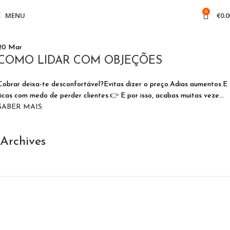
0
MENU
€
0.0
20
Mar
COMO LIDAR COM OBJEÇÕES
Cobrar deixa-te desconfortável?Evitas dizer o preço.Adias aumentos.E
ficas com medo de perder clientes.👉 E por isso, acabas muitas veze...
SABER MAIS
Archives