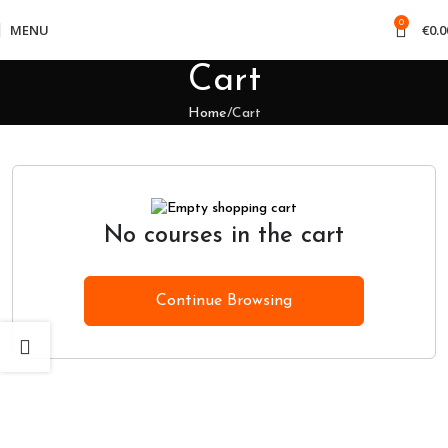
0
MENU
€
0.0
Cart
Home
Cart
No courses in the cart
Continue Browsing